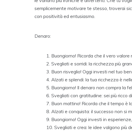
le varianti più ironiche e divertenti. Che tu v
semplicemente motivare te stesso, troverai sicu
con positività ed entusiasmo.
Denaro:
Buongiorno! Ricorda che il vero valore n
Svegliati e sorridi: la ricchezza più gra
Buon risveglio! Oggi investi nel tuo ben
Alzati e splendi: la tua ricchezza è nel
Buongiorno! Il denaro non compra la fel
Svegliati con gratitudine: sei più ricco 
Buon mattino! Ricorda che il tempo è la
Alzati e conquista: il successo non si m
Buongiorno! Oggi investi in esperienze,
Svegliati e crea: le idee valgono più de