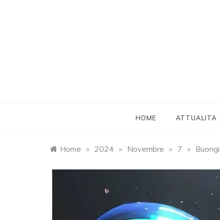
Skip
to
content
HOME
ATTUALITA
Home
»
2024
»
Novembre
»
7
»
Buongio