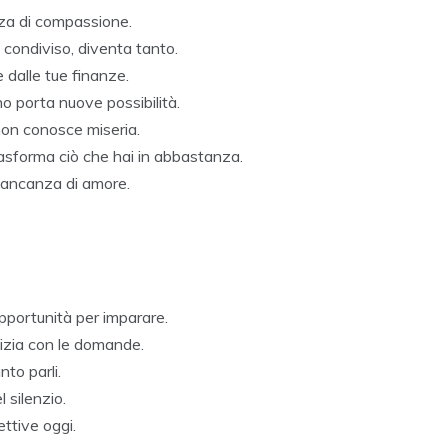
nza di compassione.
e condiviso, diventa tanto.
 dalle tue finanze.
o porta nuove possibilità.
non conosce miseria.
rasforma ciò che hai in abbastanza.
mancanza di amore.
pportunità per imparare.
nizia con le domande.
nto parli.
l silenzio.
ttive oggi.