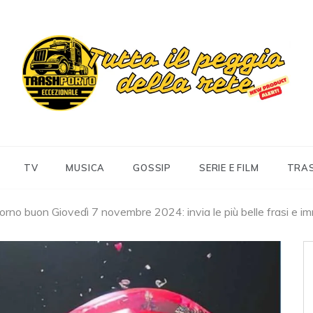
Trashportoeccezionale
Informa. Diverte. Coinvolge
TV
MUSICA
GOSSIP
SERIE E FILM
TRA
rno buon Giovedì 7 novembre 2024: invia le più belle frasi e i