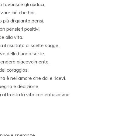
a favorisce gli audaci.
zare ciò che hai.
o più di quanto pensi.
n pensieri positivi.
de alla vita.
il risultato di scelte sagge.
iave della buona sorte.
rprenderà piacevolmente.
dei coraggiosi.
a è nell’amore che dai e ricevi.
mpegno e dedizione.
i affronta la vita con entusiasmo.
 nuove speranze.