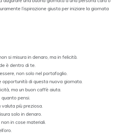
oglia augurare una buona giornata a una persona cara o
ramente l’ispirazione giusta per iniziare la giornata
on si misura in denaro, ma in felicità.
nde è dentro di te.
essere, non solo nel portafoglio.
le opportunità di questa nuova giornata.
icità, ma un buon caffè aiuta.
di quanto pensi.
 valuta più preziosa.
isura solo in denaro.
 non in cose materiali.
ll’oro.