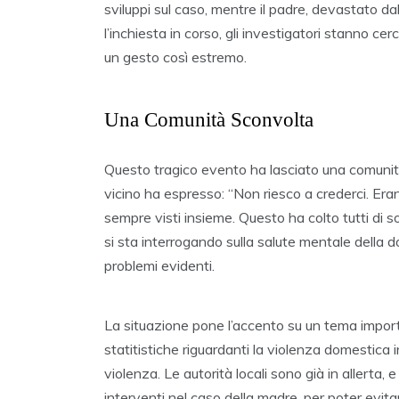
sviluppi sul caso, mentre il padre, devastato da
l’inchiesta in corso, gli investigatori stanno c
un gesto così estremo.
Una Comunità Sconvolta
Questo tragico evento ha lasciato una comunit
vicino ha espresso: “Non riesco a crederci. Era
sempre visti insieme. Questo ha colto tutti di 
si sta interrogando sulla salute mentale della d
problemi evidenti.
La situazione pone l’accento su un tema importa
statitistiche riguardanti la violenza domestica in
violenza. Le autorità locali sono già in allerta
interventi nel caso della madre, per poter evitare