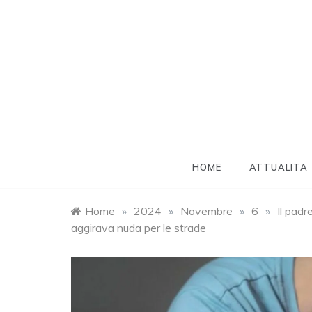
Skip
to
content
HOME
ATTUALITA
Home
»
2024
»
Novembre
»
6
»
Il padr
aggirava nuda per le strade