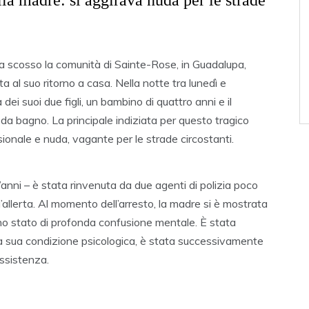
lla madre: si aggirava nuda per le strade
a scosso la comunità di Sainte-Rose, in Guadalupa,
al suo ritorno a casa. Nella notte tra lunedì e
 dei suoi due figli, un bambino di quattro anni e il
a da bagno. La principale indiziata per questo tragico
sionale e nuda, vagante per le strade circostanti.
’anni – è stata rinvenuta da due agenti di polizia poco
l’allerta. Al momento dell’arresto, la madre si è mostrata
uno stato di profonda confusione mentale. È stata
la sua condizione psicologica, è stata successivamente
ssistenza.