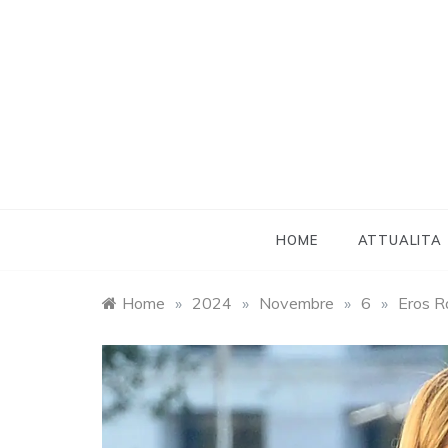
Skip
to
content
HOME
ATTUALITA
Home
»
2024
»
Novembre
»
6
»
Eros Ra