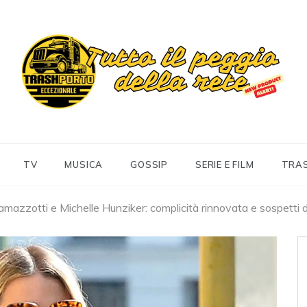
Trashportoeccezionale
Informa. Diverte. Coinvolge
TV
MUSICA
GOSSIP
SERIE E FILM
TRA
mazzotti e Michelle Hunziker: complicità rinnovata e sospetti d