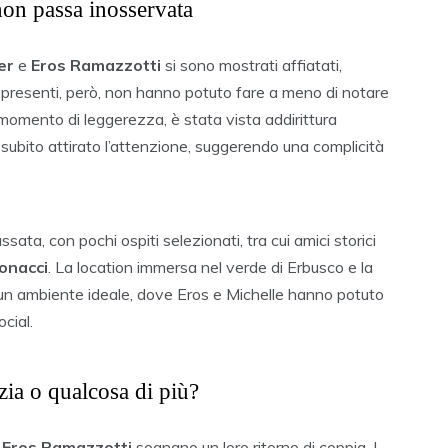
non passa inosservata
er
e
Eros Ramazzotti
si sono mostrati affiatati,
 presenti, però, non hanno potuto fare a meno di notare
n momento di leggerezza, è stata vista addirittura
 subito attirato l’attenzione, suggerendo una complicità
ssata, con pochi ospiti selezionati, tra cui amici storici
onacci
. La location immersa nel verde di Erbusco e la
 un ambiente ideale, dove Eros e Michelle hanno potuto
ocial.
zia o qualcosa di più?
e
Eros Ramazzotti
sognano un loro ritorno di coppia. I