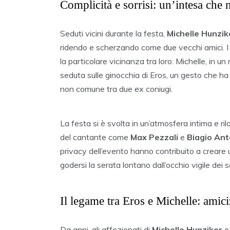
Complicità e sorrisi: un’intesa che 
Seduti vicini durante la festa,
Michelle Hunzik
ridendo e scherzando come due vecchi amici. I
la particolare vicinanza tra loro: Michelle, in u
seduta sulle ginocchia di Eros, un gesto che ha
non comune tra due ex coniugi.
La festa si è svolta in un’atmosfera intima e rila
del cantante come
Max Pezzali
e
Biagio Ant
privacy dell’evento hanno contribuito a creare
godersi la serata lontano dall’occhio vigile dei s
Il legame tra Eros e Michelle: amici
Da anni, gli affezionati di
Michelle Hunziker