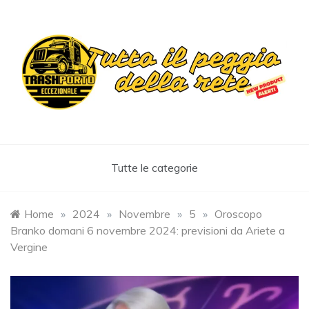
Skip
to
content
Trashportoeccezionale
Informa. Diverte. Coinvolge
Tutte le categorie
Home
»
2024
»
Novembre
»
5
»
Oroscopo
Branko domani 6 novembre 2024: previsioni da Ariete a
Vergine