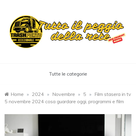
Skip
to
content
Trashportoeccezionale
Informa. Diverte. Coinvolge
Tutte le categorie
Home
»
2024
»
Novembre
»
5
»
Film stasera in tv
5 novembre 2024 cosa guardare oggi, programmi e film