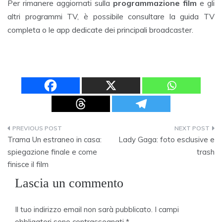
Per rimanere aggiornati sulla
programmazione film
e gli
altri programmi TV, è possibile consultare la guida TV
completa o le app dedicate dei principali broadcaster.
Navigazione
Trama Un estraneo in casa:
Lady Gaga: foto esclusive e
articoli
spiegazione finale e come
trash
finisce il film
Lascia un commento
Il tuo indirizzo email non sarà pubblicato.
I campi
obbligatori sono contrassegnati
*