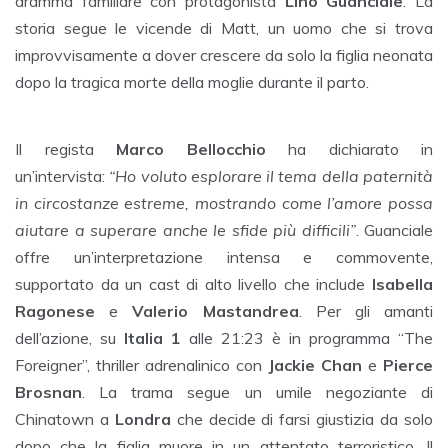
dramma familiare con protagonista
Lino Guanciale
. La
storia segue le vicende di Matt, un uomo che si trova
improvvisamente a dover crescere da solo la figlia neonata
dopo la tragica morte della moglie durante il parto.
Il regista
Marco Bellocchio
ha dichiarato in
un’intervista:
“Ho voluto esplorare il tema della paternità
in circostanze estreme, mostrando come l’amore possa
aiutare a superare anche le sfide più difficili”
. Guanciale
offre un’interpretazione intensa e commovente,
supportato da un cast di alto livello che include
Isabella
Ragonese
e
Valerio Mastandrea
. Per gli amanti
dell’azione, su
Italia 1
alle 21:23 è in programma “The
Foreigner”, thriller adrenalinico con
Jackie Chan
e
Pierce
Brosnan
. La trama segue un umile negoziante di
Chinatown a
Londra
che decide di farsi giustizia da solo
dopo che la figlia muore in un attentato terroristico. Il