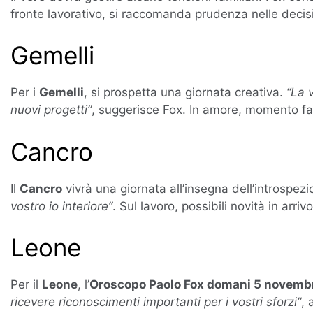
fronte lavorativo, si raccomanda prudenza nelle decisi
Gemelli
Per i
Gemelli
, si prospetta una giornata creativa.
“La 
nuovi progetti”
, suggerisce Fox. In amore, momento fav
Cancro
Il
Cancro
vivrà una giornata all’insegna dell’introspez
vostro io interiore”
. Sul lavoro, possibili novità in arr
Leone
Per il
Leone
, l’
Oroscopo Paolo Fox domani 5 novembre 
ricevere riconoscimenti importanti per i vostri sforzi”
, 