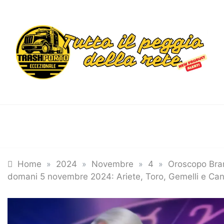
Skip
to
content
Trashportoecceziona
Informa. Diverte. Coinvolge
Tutte le categorie
Home
»
2024
»
Novembre
»
4
»
Oroscopo Bra
domani 5 novembre 2024: Ariete, Toro, Gemelli e Ca