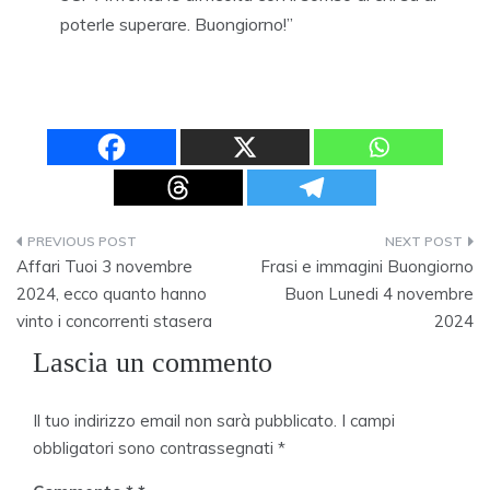
poterle superare. Buongiorno!”
Navigazione
Affari Tuoi 3 novembre
Frasi e immagini Buongiorno
articoli
2024, ecco quanto hanno
Buon Lunedi 4 novembre
vinto i concorrenti stasera
2024
Lascia un commento
Il tuo indirizzo email non sarà pubblicato.
I campi
obbligatori sono contrassegnati
*