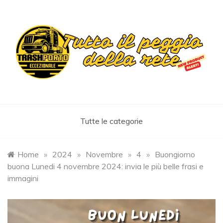
Skip
to
content
Trashportoeccezionale
Informa. Diverte. Coinvolge
Tutte le categorie
Home
»
2024
»
Novembre
»
4
»
Buongiorno
buona Lunedi 4 novembre 2024: invia le più belle frasi e
immagini