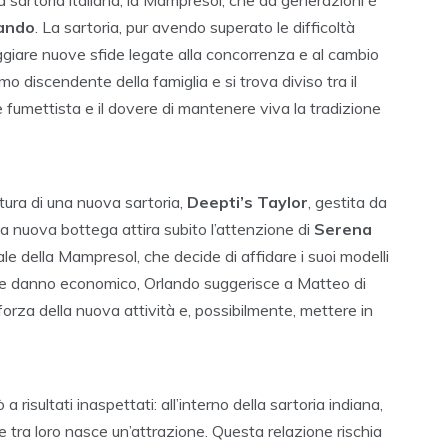
ando
. La sartoria, pur avendo superato le difficoltà
eggiare nuove sfide legate alla concorrenza e al cambio
ltimo discendente della famiglia e si trova diviso tra il
re fumettista e il dovere di mantenere viva la tradizione
rtura di una nuova sartoria,
Deepti’s Taylor
, gestita da
la nuova bottega attira subito l’attenzione di
Serena
uale della Mampresol, che decide di affidare i suoi modelli
bile danno economico, Orlando suggerisce a Matteo di
di forza della nuova attività e, possibilmente, mettere in
a risultati inaspettati: all’interno della sartoria indiana,
o, e tra loro nasce un’attrazione. Questa relazione rischia