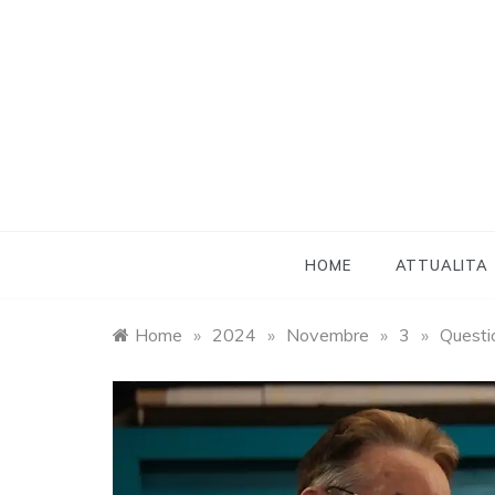
Skip
to
content
HOME
ATTUALITA
Home
»
2024
»
Novembre
»
3
»
Questio