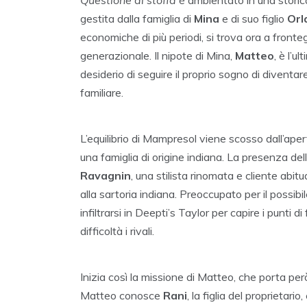
gestita dalla famiglia di
Mina
e di suo figlio
Orl
economiche di più periodi, si trova ora a front
generazionale. Il nipote di Mina,
Matteo
, è l’u
desiderio di seguire il proprio sogno di diventa
familiare.
L’equilibrio di Mampresol viene scosso dall’ape
una famiglia di origine indiana. La presenza del
Ravagnin
, una stilista rinomata e cliente abit
alla sartoria indiana. Preoccupato per il possi
infiltrarsi in Deepti’s Taylor per capire i punti 
difficoltà i rivali.
Inizia così la missione di Matteo, che porta però 
Matteo conosce
Rani
, la figlia del proprietari