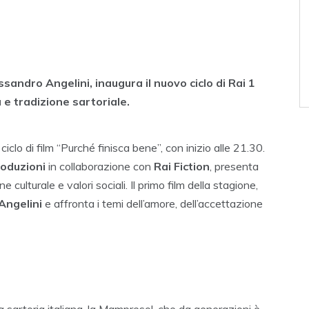
essandro Angelini, inaugura il nuovo ciclo di Rai 1
 e tradizione sartoriale.
l ciclo di film “Purché finisca bene”, con inizio alle 21.30.
roduzioni
in collaborazione con
Rai Fiction
, presenta
 culturale e valori sociali. Il primo film della stagione,
Angelini
e affronta i temi dell’amore, dell’accettazione
 sartoria italiana, la Mampresol, che da generazioni è