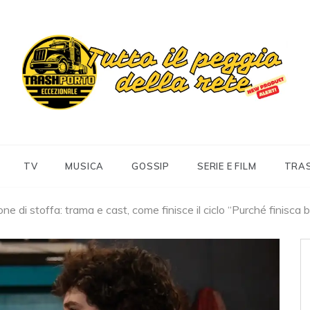
Trashportoeccezionale
Informa. Diverte. Coinvolge
TV
MUSICA
GOSSIP
SERIE E FILM
TRA
ne di stoffa: trama e cast, come finisce il ciclo “Purché finisca 