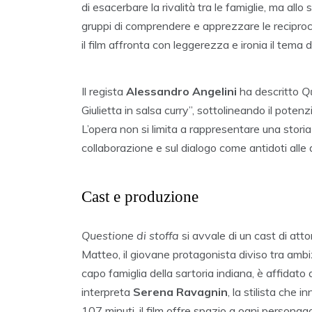
di esacerbare la rivalità tra le famiglie, ma a
gruppi di comprendere e apprezzare le reciproc
il film affronta con leggerezza e ironia il tema d
Il regista
Alessandro Angelini
ha descritto
Qu
Giulietta in salsa curry”, sottolineando il potenzi
L’opera non si limita a rappresentare una storia
collaborazione e sul dialogo come antidoti alle d
Cast e produzione
Questione di stoffa
si avvale di un cast di atto
Matteo, il giovane protagonista diviso tra ambiz
capo famiglia della sartoria indiana, è affidato
interpreta
Serena Ravagnin
, la stilista che i
107 minuti, il film offre spazio a ogni personagg