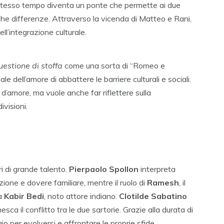
llo stesso tempo diventa un ponte che permette ai due
he differenze. Attraverso la vicenda di Matteo e Rani,
ell’integrazione culturale.
estione di stoffa
come una sorta di “Romeo e
ale dell’amore di abbattere le barriere culturali e sociali.
 d’amore, ma vuole anche far riflettere sulla
ivisioni.
ri di grande talento.
Pierpaolo Spollon
interpreta
ione e dovere familiare, mentre il ruolo di
Ramesh
, il
 a
Kabir Bedi
, noto attore indiano.
Clotilde Sabatino
nnesca il conflitto tra le due sartorie. Grazie alla durata di
io per evolversi e affrontare le proprie sfide,