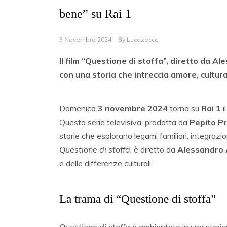
bene” su Rai 1
3 Novembre 2024
By
Lucazecca
Il film “Questione di stoffa”, diretto da Al
con una storia che intreccia amore, cultura
Domenica
3 novembre 2024
torna su
Rai 1
i
Questa serie televisiva, prodotta da
Pepito P
storie che esplorano legami familiari, integrazione
Questione di stoffa
, è diretto da
Alessandro 
e delle differenze culturali.
La trama di “Questione di stoffa”
Questione di stoffa
è ambientato in una storica