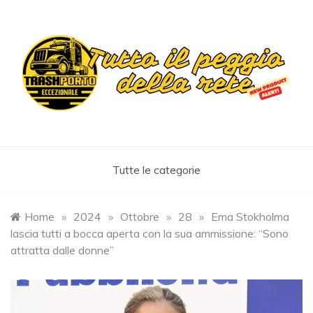
Skip
to
content
Trashportoeccezionale
Informa. Diverte. Coinvolge
Tutte le categorie
Home
»
2024
»
Ottobre
»
28
»
Ema Stokholma
lascia tutti a bocca aperta con la sua ammissione: “Sono
attratta dalle donne”