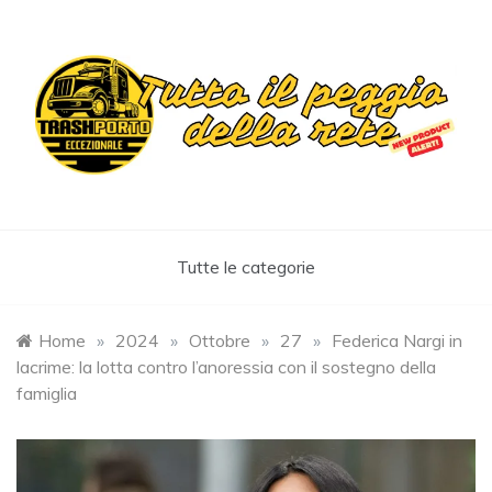
Skip
to
content
Trashportoeccezionale
Informa. Diverte. Coinvolge
Tutte le categorie
Home
»
2024
»
Ottobre
»
27
»
Federica Nargi in
lacrime: la lotta contro l’anoressia con il sostegno della
famiglia