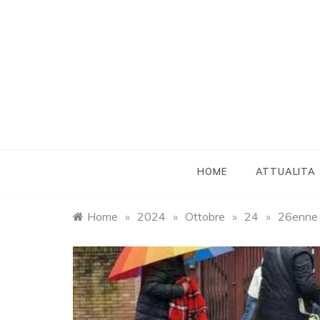
Skip
to
content
HOME
ATTUALITA
Home
»
2024
»
Ottobre
»
24
»
26enne p