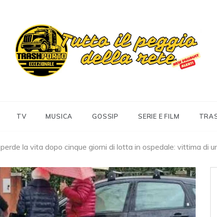
Trashportoeccezionale
Informa. Diverte. Coinvolge
TV
MUSICA
GOSSIP
SERIE E FILM
TRA
erde la vita dopo cinque giorni di lotta in ospedale: vittima di un