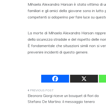
Mihaela Alexandra Harsan è stata vittima di un
familiari e gli amici della giovane sono in lutt
competenti si adoperino per fare luce su questo 
La morte di Mihaela Alexandra Harsan rapprese
della sicurezza stradale e del rispetto delle nor
È fondamentale che situazioni simili non si ver
prevenire incidenti di questo genere.
Navigazione
Eleonora Giorgi riceve un bouquet di fiori da
articoli
Stefano De Martino: il messaggio tenero