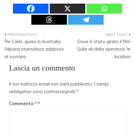
Navigazione
Re Carlo, guaio in Australia:
Dove è stato girato il film
articoli
l’alpaca starnutisce addosso
Sulle ali della speranza: le
al sovrano
location
Lascia un commento
Il tuo indirizzo email non sarà pubblicato.
I campi
obbligatori sono contrassegnati
*
Commento
*