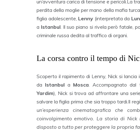
un’avventura carica di tensione e pericoli.La t
perdita della moglie per mano della mafia turc
figlia adolescente,
Lenny
(interpretata da
Lun
a
Istanbul
. Il suo piano si rivela però fatale,
criminale russa dedita al traffico di organi.
La corsa contro il tempo di Nic
Scoperto il rapimento di Lenny, Nick si lancia
da
Istanbul
a
Mosca
. Accompagnato dal 
Yardim
), Nick si trova ad affrontare una seri
salvare la figlia prima che sia troppo tardi.Il re
un’esperienza cinematografica che comb
coinvolgimento emotivo. La storia di Nick 
disposto a tutto per proteggere la propria fa