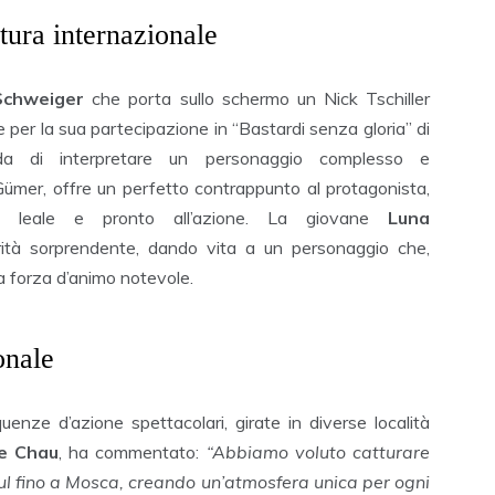
tura internazionale
Schweiger
che porta sullo schermo un Nick Tschiller
 per la sua partecipazione in “Bastardi senza gloria” di
ida di interpretare un personaggio complesso e
n Gümer, offre un perfetto contrappunto al protagonista,
o leale e pronto all’azione. La giovane
Luna
tà sorprendente, dando vita a un personaggio che,
a forza d’animo notevole.
onale
uenze d’azione spettacolari, girate in diverse località
e Chau
, ha commentato:
“Abbiamo voluto catturare
ul fino a Mosca, creando un’atmosfera unica per ogni