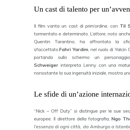
Un cast di talento per un’avven
Il film vanta un cast di prim’ordine, con
Til 
tormentato e determinato. L’attore, noto anche
Quentin Tarantino, ha affrontato la sf
sfaccettato.
Fahri Yardim
, nel ruolo di Yalci
portando sullo schermo un personaggi
Schweiger
interpreta Lenny con una maturi
nonostante la sua ingenuità iniziale, mostra un
Le sfide di un’azione internazi
“Nick – Off Duty” si distingue per le sue seq
europee. Il direttore della fotografia,
Ngo Th
l’essenza di ogni città, da Amburgo a Istanb