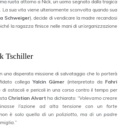
rama ruota attorno a Nick, un uomo segnato dalla tragica
a. La sua vita viene ulteriormente sconvolta quando sua
a Schweiger
), decide di vendicare la madre recandosi
 poiché la ragazza finisce nelle mani di un’organizzazione
k Tschiller
 in una disperata missione di salvataggio che lo porterà
fidato collega
Yalcin Gümer
(interpretato da
Fahri
e di ostacoli e pericoli in una corsa contro il tempo per
gista
Christian Alvart
ha dichiarato:
“Volevamo creare
inasse l’azione ad alta tensione con un forte
non è solo quella di un poliziotto, ma di un padre
miglia.”