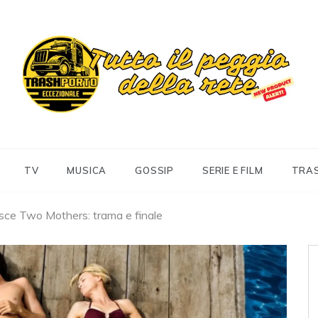
Trashportoeccezionale
Informa. Diverte. Coinvolge
TV
MUSICA
GOSSIP
SERIE E FILM
TRA
sce Two Mothers: trama e finale