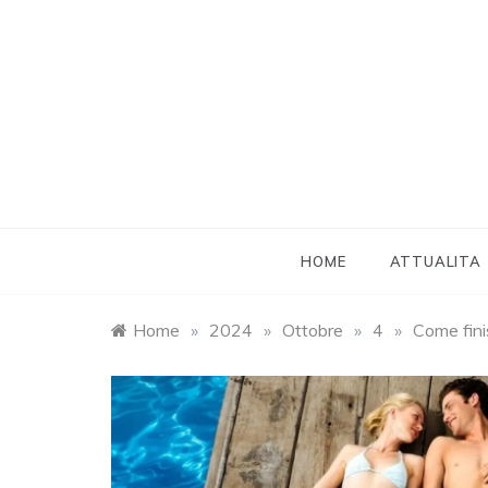
Skip
to
content
HOME
ATTUALITA
Home
»
2024
»
Ottobre
»
4
»
Come fini