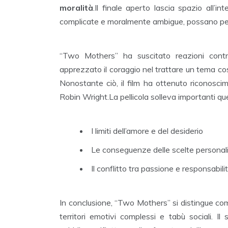
moralità
.Il finale aperto lascia spazio all’i
complicate e moralmente ambigue, possano persis
“Two Mothers” ha suscitato reazioni contra
apprezzato il coraggio nel trattare un tema cos
Nonostante ciò, il film ha ottenuto riconosci
Robin Wright.La pellicola solleva importanti que
I limiti dell’amore e del desiderio
Le conseguenze delle scelte personali 
Il conflitto tra passione e responsabili
In conclusione, “Two Mothers” si distingue co
territori emotivi complessi e tabù sociali. Il su