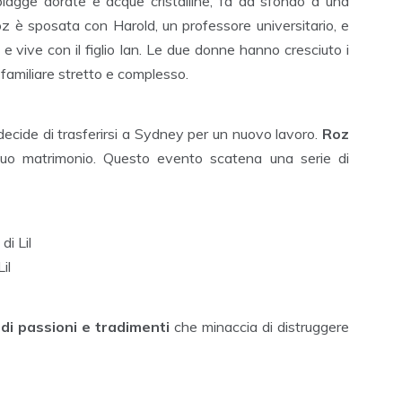
spiagge dorate e acque cristalline, fa da sfondo a una
z è sposata con Harold, un professore universitario, e
 e vive con il figlio Ian. Le due donne hanno cresciuto i
e familiare stretto e complesso.
ecide di trasferirsi a Sydney per un nuovo lavoro.
Roz
 suo matrimonio. Questo evento scatena una serie di
di Lil
il
 di passioni e tradimenti
che minaccia di distruggere