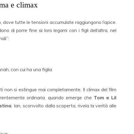
ama e climax
ico, dove tutte le tensioni accumulate raggiungono l’apice.
o di porre fine ai loro legami con i figli dell’altra, nel
ali”:
nah, con cui ha una figlia
ti non si estingue mai completamente. Il climax del film
parentemente ordinaria, quando emerge che
Tom e Lil
stina
. Ian, sconvolto dalla scoperta, rivela la verità alle
tiva: