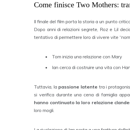
Come finisce Two Mothers: tr
Il finale del film porta la storia a un punto crit
Dopo anni di relazioni segrete, Roz e Lil decidon
tentativo di permettere loro di vivere vite “norm
Tom inizia una relazione con Mary
Ian cerca di costruire una vita con Han
Tuttavia, la
passione latente
tra i protagonis
si verifica durante una cena di famiglia ap
hanno continuato la loro relazione clande
loro mogli.
La rivelazione di Ian porta a una frattura defini