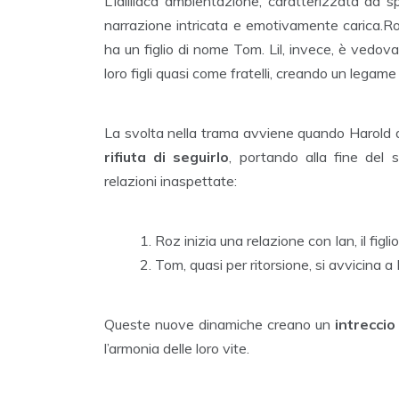
L’idilliaca ambientazione, caratterizzata da 
narrazione intricata e emotivamente carica.Ro
ha un figlio di nome Tom. Lil, invece, è vedova
loro figli quasi come fratelli, creando un legam
La svolta nella trama avviene quando Harold d
rifiuta di seguirlo
, portando alla fine del
relazioni inaspettate:
Roz inizia una relazione con Ian, il figlio 
Tom, quasi per ritorsione, si avvicina a L
Queste nuove dinamiche creano un
intreccio
l’armonia delle loro vite.