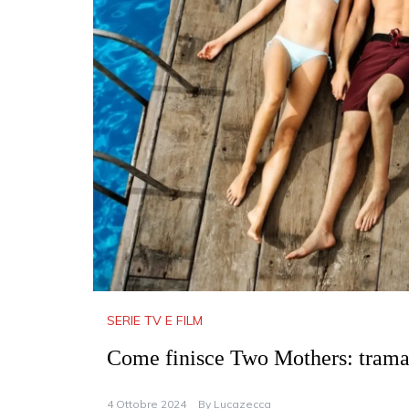
SERIE TV E FILM
Come finisce Two Mothers: trama 
4 Ottobre 2024
By
Lucazecca