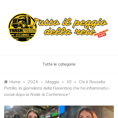
Skip
to
content
Trashportoeccezionale
Informa. Diverte. Coinvolge
Tutte le categorie
Home
»
2024
»
Maggio
»
30
»
Chi è Rossella
Petrillo, la giornalista della Fiorentina che ha infiammato i
social dopo la finale di Conference?