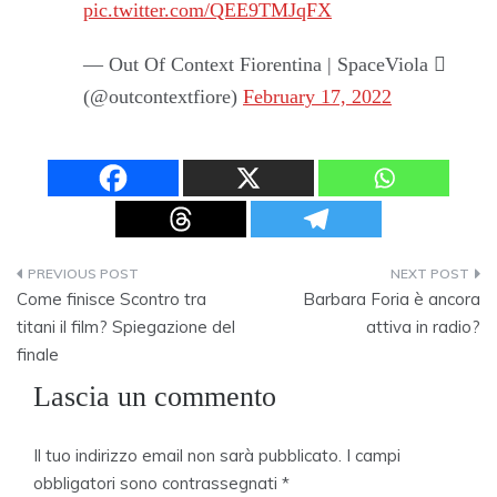
pic.twitter.com/QEE9TMJqFX
— Out Of Context Fiorentina | SpaceViola 
(@outcontextfiore)
February 17, 2022
Navigazione
Come finisce Scontro tra
Barbara Foria è ancora
articoli
titani il film? Spiegazione del
attiva in radio?
finale
Lascia un commento
Il tuo indirizzo email non sarà pubblicato.
I campi
obbligatori sono contrassegnati
*