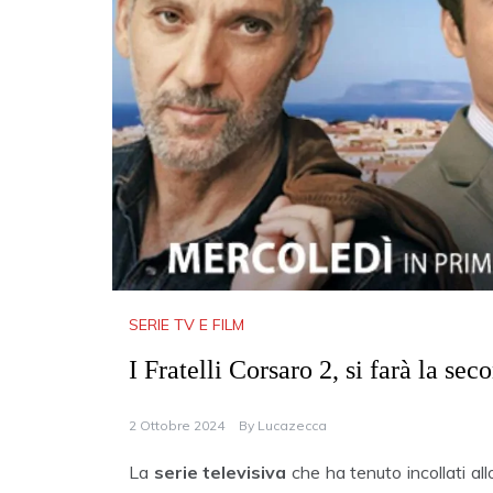
SERIE TV E FILM
I Fratelli Corsaro 2, si farà la s
2 Ottobre 2024
By
Lucazecca
La
serie televisiva
che ha tenuto incollati a