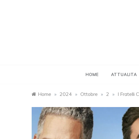
Skip
to
content
HOME
ATTUALITA
Home
»
2024
»
Ottobre
»
2
»
I Fratell