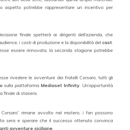
esto aspetto potrebbe rappresentare un incentivo per
cisione finale spetterà ai dirigenti dell’azienda, che
audience, i costi di produzione e la disponibilità del
cast
.
vesse essere rinnovata, la seconda stagione potrebbe
se rivedere le avventure dei fratelli Corsaro, tutti gli
to
sulla piattaforma
Mediaset Infinity
. Un’opportunità
a finale di stasera.
li Corsaro” rimane avvolto nel mistero, i fan possono
sta sera e sperare che il successo ottenuto convinca
nti avventure siciliane
.