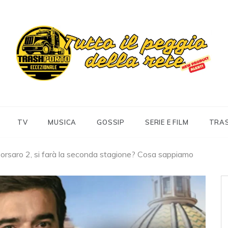
Trashportoeccezionale
Informa. Diverte. Coinvolge
TV
MUSICA
GOSSIP
SERIE E FILM
TRA
i Corsaro 2, si farà la seconda stagione? Cosa sappiamo