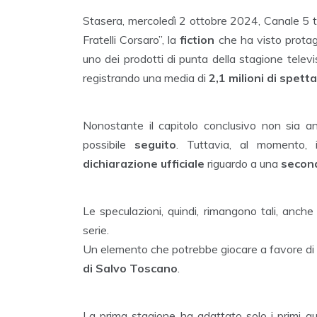
Stasera, mercoledì 2 ottobre 2024, Canale 5 tr
Fratelli Corsaro”, la
fiction
che ha visto protag
uno dei prodotti di punta della stagione televi
registrando una media di
2,1 milioni di spetta
Nonostante il capitolo conclusivo non sia an
possibile
seguito
. Tuttavia, al momento, 
dichiarazione ufficiale
riguardo a una
secon
Le speculazioni, quindi, rimangono tali, anche
serie.
Un elemento che potrebbe giocare a favore di un
di Salvo Toscano
.
La prima stagione ha adattato solo i primi qua