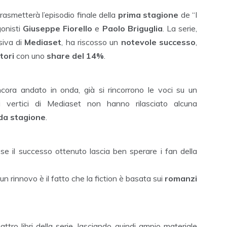
asmetterà l’episodio finale della
prima stagione
de “I
onisti
Giuseppe Fiorello
e
Paolo Briguglia
. La serie,
siva di
Mediaset
, ha riscosso un
notevole successo
,
tori
con uno
share del 14%
.
cora andato in onda, già si rincorrono le voci su un
i vertici di Mediaset non hanno rilasciato alcuna
da stagione
.
 se il successo ottenuto lascia ben sperare i fan della
 rinnovo è il fatto che la fiction è basata sui
romanzi
ttro libri della serie, lasciando quindi ampio materiale