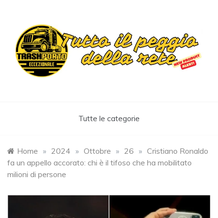
Skip
to
content
Trashportoeccezionale
Informa. Diverte. Coinvolge
Tutte le categorie
Home
»
2024
»
Ottobre
»
26
»
Cristiano Ronaldo
fa un appello accorato: chi è il tifoso che ha mobilitato
milioni di persone