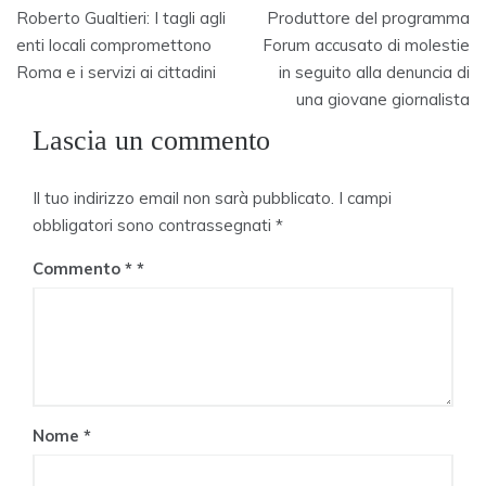
Navigazione
Roberto Gualtieri: I tagli agli
Produttore del programma
articoli
enti locali compromettono
Forum accusato di molestie
Roma e i servizi ai cittadini
in seguito alla denuncia di
una giovane giornalista
Lascia un commento
Il tuo indirizzo email non sarà pubblicato.
I campi
obbligatori sono contrassegnati
*
Commento
*
Nome
*